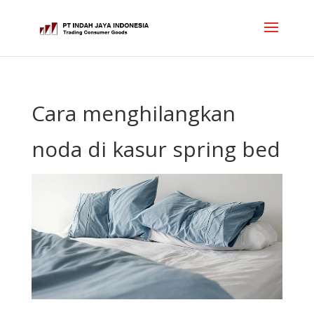
Cara menghilangkan
noda di kasur spring bed